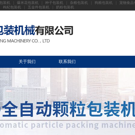
包装机
|
爆米花包装机
|
种子包装机
|
杂粮包装机
|
狗粮包装机
|
宠物食品
枸杞包装机
|
五金件包装机
|
奶粉包装机
关于我们
联系我们