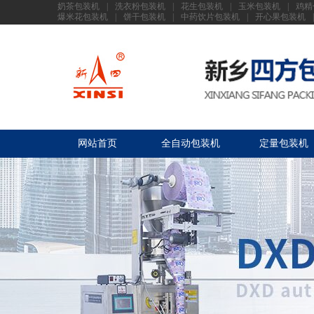
奶茶包装机
|
洗衣粉包装机
|
花生包装机
|
玉米包装机
|
鸡精
爆米花包装机
|
饼干包装机
|
中药饮片包装机
|
开心果包装机
|
网站首页
全自动包装机
定量包装机