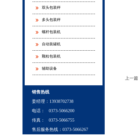
双头包装秤
多头包装秤
螺杆包装机
自动装罐机
颗粒包装机
辅助设备
上一篇
销售热线
姜经理
：
13938702738
电话： 0373-5066200
传真： 0373-5066755
售后服务热线：0373-5066267