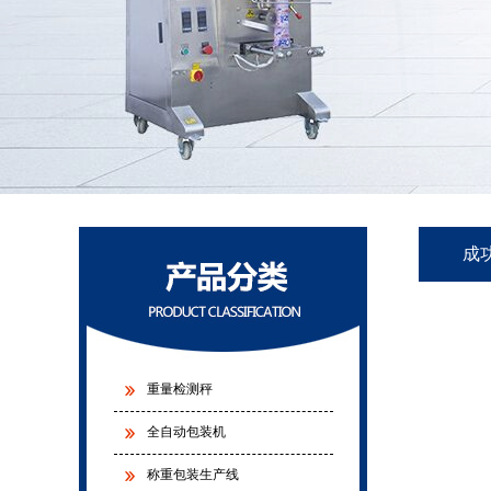
成
重量检测秤
全自动包装机
称重包装生产线