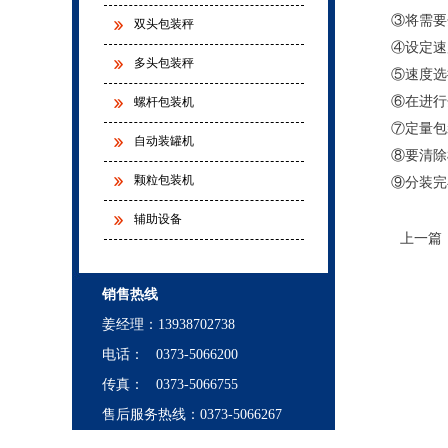
③将需要
双头包装秤
④设定速
多头包装秤
⑤速度选
⑥在进行
螺杆包装机
⑦定量包
自动装罐机
⑧要清除
颗粒包装机
⑨分装完
辅助设备
上一篇
销售热线
姜经理
：
13938702738
电话： 0373-5066200
传真： 0373-5066755
售后服务热线：0373-5066267