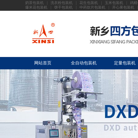
奶茶包装机
|
洗衣粉包装机
|
花生包装机
|
玉米包装机
|
鸡精
爆米花包装机
|
饼干包装机
|
中药饮片包装机
|
开心果包装机
|
网站首页
全自动包装机
定量包装机