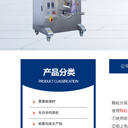
公
重量检测秤
颗粒分装
使用
颗粒
全自动包装机
①使用前
称重包装生产线
②插上电