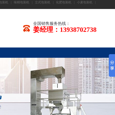
包装机
|
味精包装机
|
立式包装机
|
化肥包装机
|
小麦包装机
|
全国销售服务热线：
姜经理：13938702738