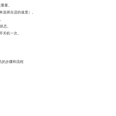
装重量。
小来选择合适的速度）。
。
状态。
开关机一次。
机的步骤和流程