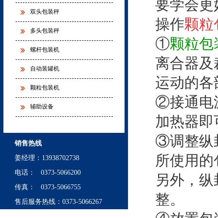
要学会更
双头包装秤
操作
颗粒
多头包装秤
①
颗粒包
螺杆包装机
离合器及
自动装罐机
运动的各
颗粒包装机
②接通电
辅助设备
加热器即
③调整纵
销售热线
所使用的
姜经理
：
13938702738
电话： 0373-5066200
另外，纵
传真： 0373-5066755
整。
售后服务热线：0373-5066267