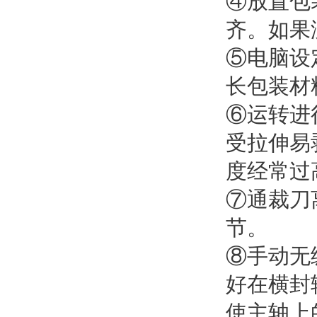
④放置包
齐。如果
⑤电脑设
长包装材
⑥运转进
受拉伸易
度经常过
⑦通裁刀
节。
⑧手动无
好在横封
使主轴上