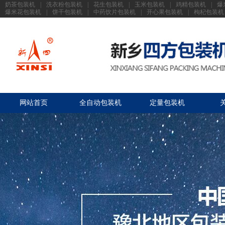
奶茶包装机
|
洗衣粉包装机
|
花生包装机
|
玉米包装机
|
鸡精包装机
|
爆
爆米花包装机
|
饼干包装机
|
中药饮片包装机
|
开心果包装机
|
枸杞包装机
网站首页
全自动包装机
定量包装机