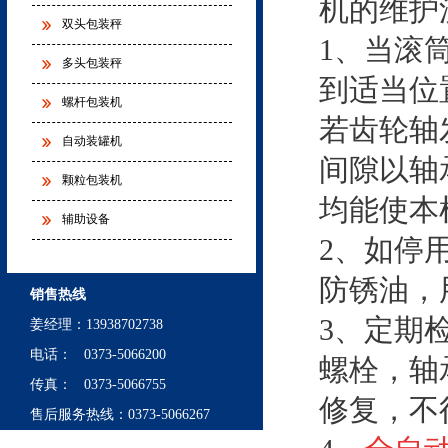
机的维护
双头包装秤
1、当滚
多头包装秤
到适当位
螺杆包装机
若齿轮轴
自动装罐机
间隙以轴
颗粒包装机
均能使本
辅助设备
2、如停
防锈油，
销售热线
3、定期
姜经理
：
13938702738
电话： 0373-5066200
螺栓，轴
传真： 0373-5066755
修复，不
售后服务热线：0373-5066267