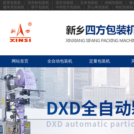
奶茶包装机
|
洗衣粉包装机
|
花生包装机
|
玉米包装机
|
鸡精包装机
|
爆
爆米花包装机
|
饼干包装机
|
中药饮片包装机
|
开心果包装机
|
枸杞包装机
网站首页
全自动包装机
定量包装机