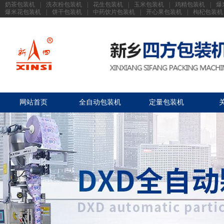
奶茶包装机
|
洗衣粉包装机
|
花生包装机
|
玉米包装机
|
鸡精包装机
|
爆
爆米花包装机
|
饼干包装机
|
中药饮片包装机
|
开心果包装机
|
枸杞包装机
网站首页
全自动包装机
定量包装机