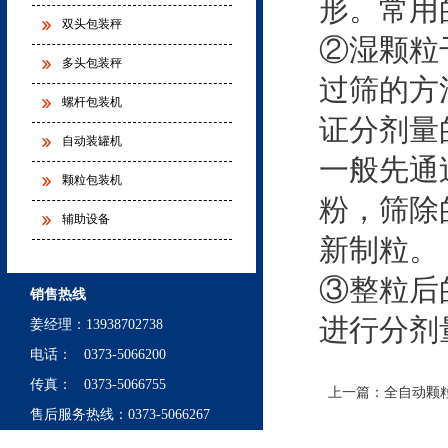
形。常用
双头包装秤
②湿颗粒
多头包装秤
过筛的方
螺杆包装机
证分剂量
自动装罐机
一般先通
颗粒包装机
粉，筛除
辅助设备
新制粒。
③整粒后
销售热线
进行分剂
姜经理
：
13938702738
电话： 0373-5066200
传真： 0373-5066755
上一篇：
全自动颗
售后服务热线：0373-5066267