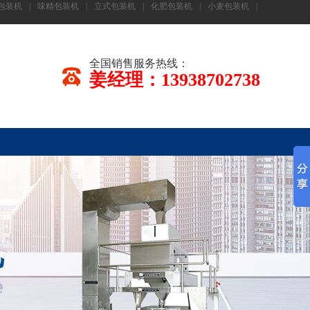
包装机
|
味精包装机
|
立式包装机
|
化肥包装机
|
小麦包装机
|
全国销售服务热线：
姜经理：13938702738