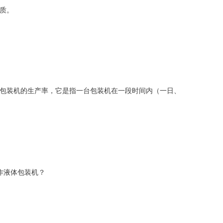
质。
包装机的生产率，它是指一台包装机在一段时间内（一日、
作液体包装机？