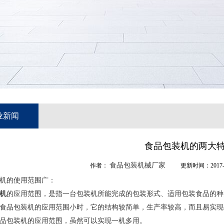
业新闻
食品包装机的两大
食品包装机械厂家
作者：
更新时间：2017-0
机的使用范围广：
机
的应用范围，是指一台包装机所能完成的包装形式、适用包装食品的种
食品包装机的应用范围小时，它的结构较简单，生产率较高，而且易实现
品包装机的应用范围，虽然可以实现一机多用。