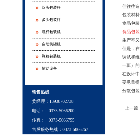
但往往造
双头包装秤
包装材料
多头包装秤
食品包装
食品包装
螺杆包装机
生产率又
自动装罐机
但是，在
颗粒包装机
调试和维
一班）的
辅助设备
在设计中
要尽量提
分散包装
销售热线
姜经理
：
13938702738
上一篇
电话： 0373-5066200
传真： 0373-5066755
售后服务热线：0373-5066267