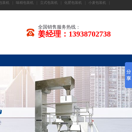
包装机
|
味精包装机
|
立式包装机
|
化肥包装机
|
小麦包装机
|
全国销售服务热线：
姜经理：13938702738