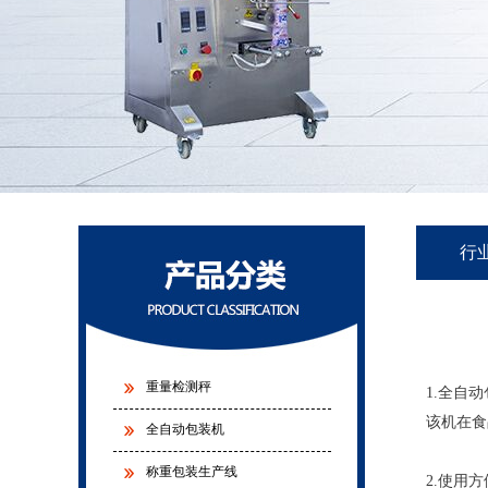
行
重量检测秤
1.全自
该机在食
全自动包装机
称重包装生产线
2.使用方