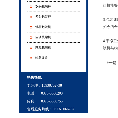
该机能够
双头包装秤
多头包装秤
3.包装
如今的全
螺杆包装机
自动装罐机
4.干净
颗粒包装机
该机与物
辅助设备
上一篇
销售热线
姜经理
：
13938702738
电话： 0373-5066200
传真： 0373-5066755
售后服务热线：0373-5066267