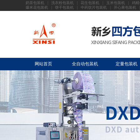
奶茶包装机
|
洗衣粉包装机
|
花生包装机
|
玉米包装机
|
鸡精
爆米花包装机
|
饼干包装机
|
中药饮片包装机
|
开心果包装机
|
网站首页
全自动包装机
定量包装机