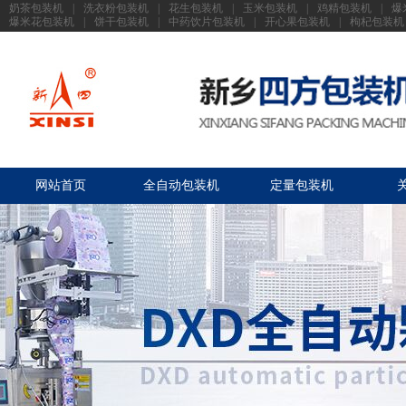
奶茶包装机
|
洗衣粉包装机
|
花生包装机
|
玉米包装机
|
鸡精包装机
|
爆
爆米花包装机
|
饼干包装机
|
中药饮片包装机
|
开心果包装机
|
枸杞包装机
网站首页
全自动包装机
定量包装机