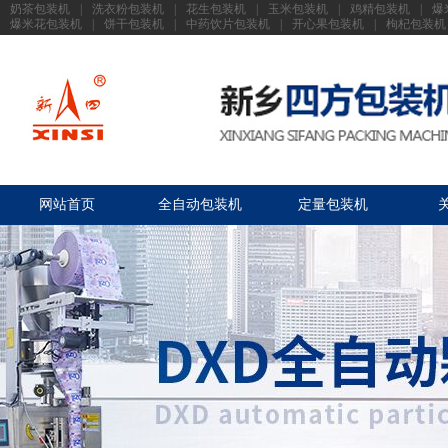
奶茶包装机
|
洗衣粉包装机
|
花生包装机
|
玉米包装机
|
鸡精包装机
|
爆
爆米花包装机
|
饼干包装机
|
中药饮片包装机
|
开心果包装机
|
枸杞包装机
网站首页
全自动包装机
定量包装机