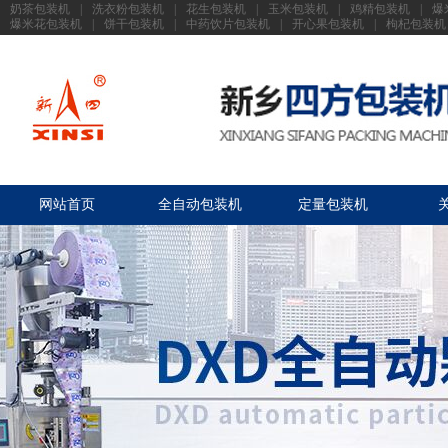
奶茶包装机
|
洗衣粉包装机
|
花生包装机
|
玉米包装机
|
鸡精包装机
|
爆
爆米花包装机
|
饼干包装机
|
中药饮片包装机
|
开心果包装机
|
枸杞包装机
网站首页
全自动包装机
定量包装机