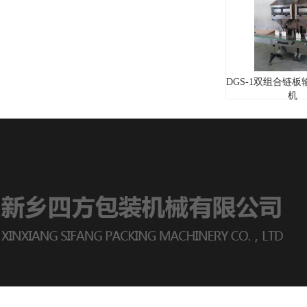
DGS-1双组合链
机