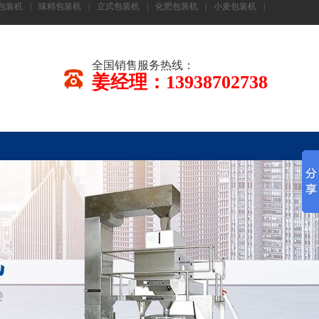
包装机
|
味精包装机
|
立式包装机
|
化肥包装机
|
小麦包装机
|
全国销售服务热线：
姜经理：13938702738