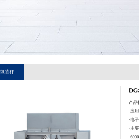
包装秤
DG
产品
·应
·电
·主
·6