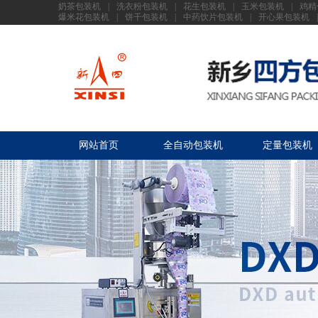
奶茶包装机
|
洗衣粉包装机
|
花生包装机
|
玉米包装机
|
鸡精
爆米花包装机
|
饼干包装机
|
中药饮片包装机
|
开心果包装机
|
网站首页
全自动包装机
定量包装机