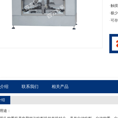
·触
·极
·可
介绍
联系我们
相关产品
介绍
用途：