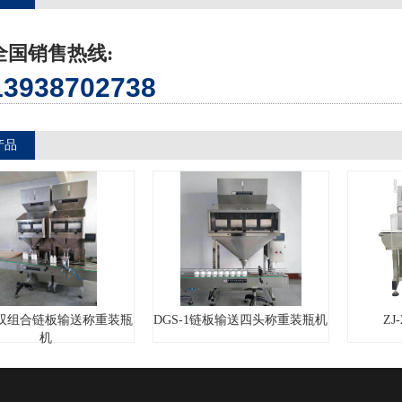
全国销售热线:
13938702738
产品
-1双组合链板输送称重装瓶
DGS-1链板输送四头称重装瓶机
ZJ
机