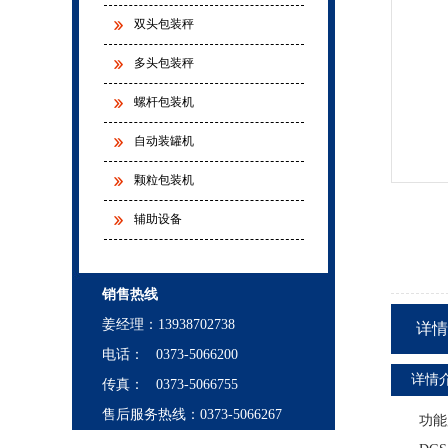
双头包装秤
多头包装秤
螺杆包装机
自动装罐机
颗粒包装机
辅助设备
销售热线
姜经理
：
13938702738
详情
电话： 0373-5066200
详情
传真： 0373-5066755
售后服务热线：0373-5066267
功能