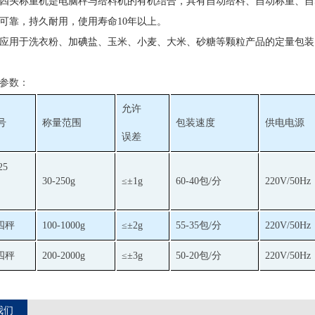
S四头称重机是电脑秤与给料机的有机结合，具有自动给料、自动称重、
可靠，持久耐用，使用寿命10年以上。
应用于洗衣粉、加碘盐、玉米、小麦、大米、砂糖等颗粒产品的定量包装
参数：
允许
号
称量范围
包装速度
供电电源
误差
25
30-250g
≤±1g
60-40包/分
220V/50Hz
1四秤
100-1000g
≤±2g
55-35包/分
220V/50Hz
2四秤
200-2000g
≤±3g
50-20包/分
220V/50Hz
我们