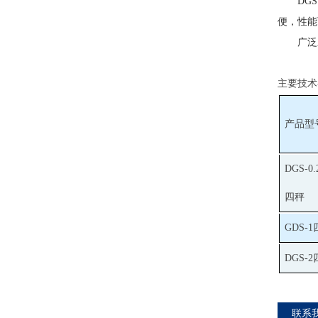
DG
便，性能
广泛
主要技术
产品型
DGS-0.
四秤
GDS-
DGS-
联系